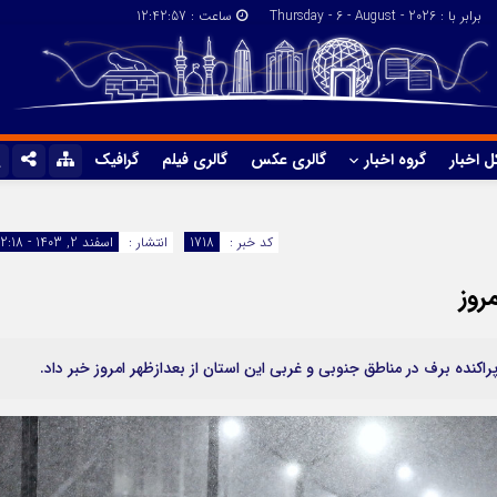
برابر با : Thursday - 6 - August - 2026
ساعت :
12:42:57
ل اخبار
گروه اخبار
گالری عکس
گالری فیلم
گرافیک
پیوندها
گروه اخبار
کد خبر :
1718
انتشار :
اسفند 2, 1403 - 12:18
روز
کنده برف در مناطق جنوبی و غربی این استان از بعدازظهر امروز خبر داد.