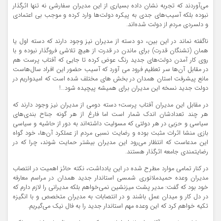
می‌آوردند که تجربه نشان داده بسیاری از این مدیران سفارشی نه تنها اثرگذار
نبوده بلکه آسیب‌های جدی به پیکره دولت‌ها وارد کرده و موجب بی اعتمادی
و دلسردی مردم از دولت‌ شده‌اند.
ناگفته نماند در این بین، دو دسته از مدیران نیز وجود دارند که دسته اول یا
همان (تشنگان قدرت) برای ماندن در قدرت از هیچ تلاشی فروگذار نبوده و با
روی کار آمدن دولت‌های جدید رنگ عوض کرده تا جایی که آفتاب پرست هم
در مقابل آن‌ها سر تعظیم فرود می آورد که آسیب حضور این افراد سال‌هاست
مانع پیشرفت استان همدان در بخش های مختلف شده‌ است که امیدواریم در
دولت جدید نسخه این مدیران برای همیشه پیچیده شود…!
در مقابل این مدیران آفتاب پرست؛ دسته دومی از مدیران نیز وجود دارند که
هر چند تعدادشان اندک شمار است اما فارغ از هر گونه جناح بندی‌های
سیاسی و حزبی در هر دولتی که مسولیت داشته‌اند به دور از حاشیه و سیاسی
بازی منشا اثرات مثبت بوده و رضایت نسبی مردم از عملکرد آن‌ها، خود گواه
این مدعاست که انتظار می‌رود این مدیران بیشتر حمایت شوند، چرا که در
رضایتمندی جامعه‌ اثرگذار هستند.
در کنار تمامی موارد مطرح شده در این یادداشت، نکته حائز اهمیت در انتصاب
مدیران وعده حمیدملانوری شمسی استاندار جدید همدان در مراسم معارفه
خود بود که گفت: مدیر پشت میز‌نشین نمی‌خواهم بلکه مدیرانی را لازم دارم که
در دل کار و میدان عمل باشند و در انتصابات به مدیران متخصص و با انگیزه
تکیه خواهم کرد که این وعده مهم استاندار جدید را به فال نیک می‌گیریم.