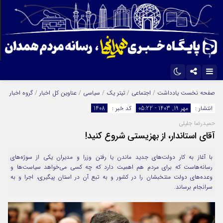
اینستاگرام
تلگرام
صفحه نخست
یادداشت
/
اجتماعی
/
تیتر یک
/
سیاسی
/
عناوین کل اخبار
/
گروه اخبار
انتشار :
مهر 19, 1403 - 05:22
کد خبر :
1408
ایتا
آپارات
حمیدرضا جلیلی
آقای استاندار، از بهزیستی شروع کنید!
با آغاز به کار دولت‌های جدید ماندن یا رفتن وزرا و مدیران یکی از سوژه‌های
رسانه‌‌هاست که برای مردم هم اهمیت دارد که چه کسی می‌خواهد سیاست‌ها و
وعده‌های دولت منتخبشان را در کشور و به تبع آن در استان پیگیری، اجرا و به
سرانجام برساند.