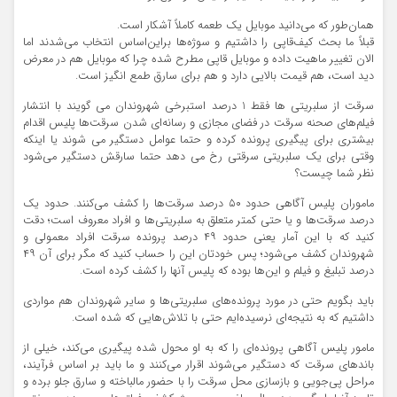
همان‌طور که می‌دانید موبایل یک طعمه کاملاً آشکار است.
قبلاً ما بحث کیف‌قاپی را داشتیم و سوژه‌ها براین‌اساس انتخاب می‌شدند اما
الان تغییر ماهیت داده و موبایل قاپی مطرح شده چرا که موبایل هم در معرض
دید است، هم قیمت بالایی دارد و هم برای سارق طمع انگیز است.
سرقت از سلبریتی ها فقط 1 درصد استبرخی شهروندان می گویند با انتشار
فیلم‌های صحنه سرقت در فضای مجازی و رسانه‌ای شدن سرقت‌ها پلیس اقدام
بیشتری برای پیگیری پرونده کرده و حتما عوامل دستگیر می شوند یا اینکه
وقتی برای یک سلبریتی سرقتی رخ می دهد حتما سارقش دستگیر می‌شود
نظر شما چیست؟
ماموران پلیس آگاهی حدود ۵۰ درصد سرقت‌ها را کشف می‌کنند. حدود یک
درصد سرقت‌ها و یا حتی کمتر متعلق به سلبریتی‌ها و افراد معروف است؛ دقت
کنید که با این آمار یعنی حدود ۴۹ درصد پرونده سرقت افراد معمولی و
شهروندان کشف می‌شود؛ پس خودتان این را حساب کنید که مگر برای آن ۴۹
درصد تبلیغ و فیلم و این‌ها بوده که پلیس آنها را کشف کرده است.
باید بگویم حتی در مورد پرونده‌های سلبریتی‌ها و سایر شهروندان هم مواردی
داشتیم که به نتیجه‌ای نرسیده‌ایم حتی با تلاش‌هایی که شده است.
مامور پلیس آگاهی پرونده‌ای را که به او محول شده پیگیری می‌کند، خیلی از
باندهای سرقت که دستگیر می‌شوند اقرار می‌کنند و ما باید بر اساس فرآیند،
مراحل پی‌جویی و بازسازی محل سرقت را با حضور مالباخته و سارق جلو برده و