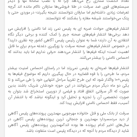
تعداد انگشت شماری رخ می‌دهد چرا که با نصب سامانه مها و دیگر
سیستم‌های قوی ضد سرقت در طلا فروشی‌ها سارقان ناکام مانده اند گرچه
تعرضات زیادی داشته‌ایم اما سارقان نتوانستند نتیجه بگیرند؛ در موردی حتی با
پتک می‌خواستند شیشه مغازه را بشکنند که نتوانستند.
انتشار فیلم‌های حوادث ضربه ای به پلیس نمی زند اما ناامنی را افزایش می
دهد برخی‌ها انتشار فیلم‌های صحنه جرم را کمک کننده و برخی دیگر نگاه
انتقادی به آن دارند؛ شما به عنوان رئیس پلیس آگاهی کشور چه نظری دارید؟
در خصوص انتشار فیلم‌های صحنه سرقت یا زورگیری دغدغه مردم برای ما قابل
اهمیت است؛ اینکه فیلم‌ها را انتشار می‌دهند حرفی نداریم اما باید بدانند که
احساس ناامنی را بیشتر می‌کنند.
انتشار فیلم‌ها ضربه‌ای به پلیس نمی‌زند اما در راستای احساس امنیت بیشتر
مردم، ما طرحی را با قوه قضاییه در حال پیگیری داریم که موضوع فیلم‌ها به
پلیس+۱۰ واگذار شود که این طرح تقریباً مراحل انتهایی خود را طی می‌کند و تا
یکی دو ماه دیگر مردم می‌توانند در این حوزه خودشان شریک باشند بدین
صورت که اگر سرقتی اتفاق افتاد و فیلمی از دوربین استخراج شد بتوان به
صورت تخصصی آن را تجزیه و تحلیل کرد و اینگونه نباشد که با انتشار آن
آسیب، فقط احساس ناامنی افزایش پیدا کند.
سرقت از بانک ملی و قتل خانواده مهرجویی مهمترین پرونده‌های پلیس آگاهی
از دید مردمسردار؛ مهمترین و جنجالی ترین پرونده‌های پلیس آگاهی در
سال‌های اخیر کدام پرونده ها بوده اند؟مهمترین پرونده‌های پلیس آگاهی
شاید از دیدگاه مردم با آنچه که در دیدگاه پلیس است متفاوت باشد.