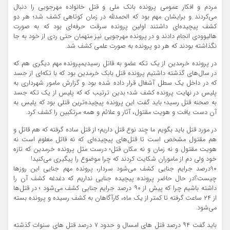
مردم و افکار عمومی پرونده بانک ملی و قتل خانواده مهرجویی را دنبال
می‌کردند و برایشان مهم بود که الحمدلله در زمان کوتاهی کشف شد؛ هر دو
کشف پیچیده‌ای داشتند اولین پرونده سرقت‌ حرفه‌ای بود که به صورت
هالیوودی انجام دادند و در پرونده مهرجویی نیز متهمان حتی ردی از خود به جا
نگذاشته بودند که هر دو پرونده به صورت علمی کشف شد.
در پرونده خرمدین از یک تکه عضو به قاتل رسیدیمپرونده مهم دیگری هم که
در سال‌های گذشته داشتیم پرونده قتل بابک خرمدین بود که با تکه‌ای از جسد
که در داخل یک سطل آشغال قرار داده شده بود و گزارش مامور شهرداری به
پلیس در نهایت پرونده کشف شد؛ بدین ترتیب که که پلیس از یک تکه جسد
به صحنه قتل رسید؛ باید گفت این پرونده پیچیده‌ترین قتلی بود که پلیس به
آن دست یافت و هویت مقتول، آثار و علائم و همه مرتکبین را کشف کرد.
در مورد قتل باید بگویم ما چند نوع قتل داریم؛ از قتل ساده گرفته که هم قاتل و
هم مقتول مشخص است تا قتل‌های پیچیده‌ای که نه قاتل معلوم است نه
هویت مقتول و نه زمان و نه مکان قتل؛ درست مثل پرونده خرمدین که تازه
خود ولی دم از ماموران شکایت کردند که چرا موضوع را پیگیری می‌کنید!
90درصد جرایم جنایی کشف می‌شود سردار، پرونده مهم جنایی این روزها
چیست؟در حال حاضر پرونده پیچیده جنایی نداریم که دغدغه کشف آن را
داشته باشیم چرا که پیش از ۹۰ درصد جرایم جنایی کشف می‌شود ؛ در قتل‌ها
از ۲۴ ساعت گرفته تا کمتر از یک ماه، کارآگاهان به کشف رسیده و پرونده بسته
می‌شود.
باید گفت ۹۴ درصد قتل های امسال و حدود ۷ درصد قتل های سنوات گذشته