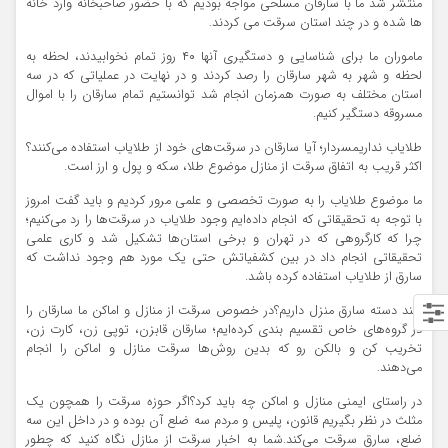
منتشر شد ما با سارقان مسلحی مواجه بودیم که با حضور صاحبخانه وارد خانه
ها شده و در چند استان سرقت می کردند.
ماموران ما برای شناسایی و دستگیری آنها ۴۰ روز تمام نخوابیدند، لحظه به
لحظه و شهر به شهر سارقان را رصد کردند و در نهایت در عملیاتی که در سه
استان مختلف به صورت همزمان انجام شد توانستیم تمام سارقان را با اموال
مسروقه دستگیر کنیم.
طلایاب نداریمسردار؛ آیا سارقان در سرقت‌های خود از طلایاب استفاده می‌کنند؟
اکثر قریب به اتفاق سرقت از منازل موضوع طلا، سکه و پول و ارز است.
ما موضوع طلایاب را به صورت تخصصی و علمی مرور کردیم و باید گفت امروز
با توجه به تحقیقاتی که انجام داده‌ایم وجود طلایاب در سرقت‌ها را رد می‌کنیم؛
چرا که کارگروهی که در تهران و برخی استان‌ها تشکیل شد و کاری علمی
تحقیقاتی انجام داد در بین کشفیاتش حتی یک مورد هم وجود نداشت که
سارق از طلایاب استفاده کرده باشد.
چند دسته سارق منزل داریم؟در خصوص سرقت از منازل و اماکن ما سارقان را
در گروه‌های خاص تقسیم بندی کرده‌ایم؛ سارقان قابزن، توپی زن، کارت زن،
تخریب کن و بالکن رو که بدین روش‌ها سرقت منازل و اماکن را انجام
می‌دهند.
در راستای ایمنی منازل و اماکن چه باید کرد؟اگر حوزه سرقت را همچون یک
مثلث در نظر بگیریم قانون، پلیس و مردم سه ضلع آن بوده و در داخل این سه
ضلع، سارق سرقت می‌کند.شما به اخبار سرقت از منازل نگاه کنید که چطور