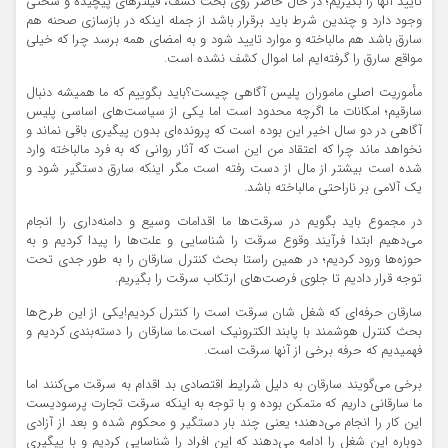
تایید آنها را بگیریم؛ در حال حاضر روی بحث کشف، فیلترهای پیچیده و سختی
وجود دارد و چندین شرط باید برقرار باشد از جمله اینکه در بازسازی صحنه هم
سارق باشد هم مالباخته و موارد تایید شود و به امضای همه برسد چرا که خیلی
مواقع سارق را گرفته‌ایم اما اموال کشف نشده است.
مأموریت اصلی ماموران پلیس آگاهی چیست؟باید بگوییم که ما همیشه دنبال
سارقیم؛ امکانات ما اگرچه محدود است اما یکی از سیاست‌های اساسی پلیس
آگاهی در دو سال اخیر این بوده است که پرونده‌ای بدون پیگیری باقی نماند و
نخواهد ماند چرا که اعتقاد من این است که آثار روانی که به فرد مالباخته وارد
شده است بیشتر از مال از دست رفته است مگر اینکه سارق دستگیر شود و
یک آلامی بر ناراحتی مالباخته باشد.
در مجموع باید بگویم در سرقت‌ها ما اقدامات وسیع و دامنه‌داری را انجام
می‌دهیم ابتدا فرآیند وقوع سرقت را شناسایی و علت‌ها را پیدا کردیم و به
حوزه‌ها ورود کردیم؛ در همین راستا بحث کنترل سارقان را به طور جدی تحت
توجه قرار دادیم تا جلوی فرصت‌های ارتکاب سرقت را بگیریم.
سارقان حرفه‌ای که شغل شان سرقت است را کنترل کردیم!یکی از این طرح‌ها
بحث کنترل هوشمند با پابند الکترونیک است.ما سارقان را دسته‌بندی کردیم و
فهمیدیم که حرفه برخی از آنها سرقت است.
برخی می‌گویند سارقان به دلیل شرایط اقتصادی بد اقدام به سرقت می‌کنند اما
ما سارقانی داریم که متمکن بوده و با توجه به اینکه سرقت تجارت پرسودیست
این کار را انجام می‌دهند؛ یعنی چند بار دستگیر و محکوم شده و بعد از آزادی
دوباره این شغل را ادامه می‌دهند که این افراد را شناسایی کردیم و با پیگیری