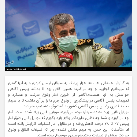
به گزارش همدانی ها ، «۱۱ هزار پیامک به سارقان ارسال کردیم و به آنها گفتیم
که می‌دانیم کجایید و چه می‌کنید؛ همین کافی بود تا بدانند پلیس آگاهی
حواسش به آنها هست».آگاهی از آخرین آمار وقوع سرقت و عملکرد و
تمهیدات پلیس آگاهی در پیشگیری از وقوع جرم ما را بر آن داشت تا با سردار
محمد قنبری رئیس پلیس آگاهی کشور به گفت‌وگو بنشینیم؛ بخوانید:
موبایل قاپی زیاد نشده!سردار؛ مردم می‌گویند موبایل قاپی زیاد شده است؛ آمار
چه می‌گوید و شما چه نظری دارید؟در واقع باید بگویم که موبایل قاپی طبق آمار
پلیس ۲۷ تا ۲۸ درصد کاهش‌یافته و در مقابل آمار کشفیات افزایش‌یافته است
اما متأسفانه این حس به مردم منتقل نشده؛ چرا که تبلیغات اتفاق و وقوع
حوادث بیشتر از تبلیغات به‌نتیجه‌رسیدن موضوع بوده است.