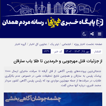
اینستاگرام
تلگرام
صفحه نخست
اخبار ویژه
/
اجتماعی
/
تیتر یک
/
عناوین کل اخبار
/
گروه اخبار
انتشار :
مهر 25, 1403 - 13:02
کد خبر :
1439
ایتا
آپارات
از جزئیات قتل مهرجویی و خرمدین تا طلا یاب سارقان
جنجالی‌ترین پرونده‌های پلیس آگاهی از قتل گرفته تا سرقت، ماجرای ارسال ۱۱۰۰۰
پیامک پلیس به سارقان و همچنین نتایج تحقیقات علمی در خصوص عدم بکارگیری
طلایاب در سرقت‌ها از جمله مهم‌ترین مواردی بود که رئيس پليس آگاهی کشور، سردار
محمد قنبری، درباره آنها سخن گفت‌.