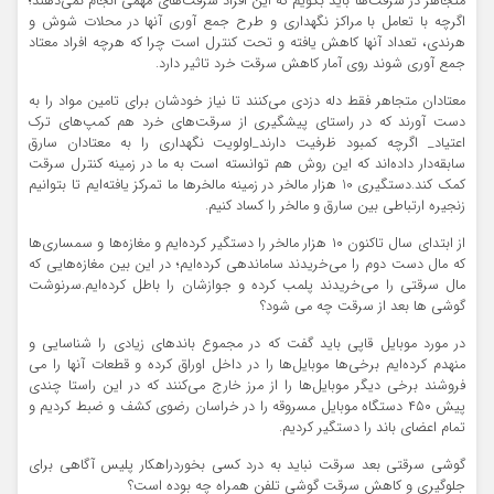
متجاهر در سرقت‌ها باید بگویم که این افراد سرقت‌های مهمی انجام نمی‌دهند؛
اگرچه با تعامل با مراکز نگهداری و طرح جمع آوری آنها در محلات شوش و
هرندی، تعداد آنها کاهش یافته و تحت کنترل است چرا که هرچه افراد معتاد
جمع آوری شوند روی آمار کاهش سرقت خرد تاثیر دارد.
معتادان متجاهر فقط دله دزدی می‌کنند تا نیاز خودشان برای تامین مواد را به
دست آورند که در راستای پیشگیری از سرقت‌های خرد هم کمپ‌های ترک
اعتیاد_ اگرچه کمبود ظرفیت دارند_اولویت نگهداری را به معتادان سارق
سابقه‌دار داده‌اند که این روش هم توانسته است به ما در زمینه کنترل سرقت
کمک کند.دستگیری 10 هزار مالخر در زمینه مالخرها ما تمرکز یافته‌ایم تا بتوانیم
زنجیره ارتباطی بین سارق و مالخر را کساد کنیم.
از ابتدای سال تاکنون ۱۰ هزار مالخر را دستگیر کرده‌ایم و مغازه‌ها و سمساری‌ها
که مال دست دوم را می‌خریدند ساماندهی کرده‌ایم؛ در این بین مغازه‌هایی که
مال سرقتی را ‌می‌خریدند پلمب کرده و جوازشان را باطل کرده‌ایم.سرنوشت
گوشی ها بعد از سرقت چه می شود؟
در مورد موبایل قاپی باید گفت که در مجموع باندهای زیادی را شناسایی و
منهدم کرده‌ایم برخی‌ها موبایل‌ها را در داخل اوراق کرده و قطعات آنها را می
فروشند برخی دیگر موبایل‌ها را از مرز خارج می‌کنند که در این راستا چندی
پیش ۴۵۰ دستگاه موبایل مسروقه را در خراسان رضوی کشف و ضبط کردیم و
تمام اعضای باند را دستگیر کردیم.
گوشی سرقتی بعد سرقت نباید به درد کسی بخوردراهکار پلیس آگاهی برای
جلوگیری و کاهش سرقت گوشی تلفن همراه چه بوده است؟