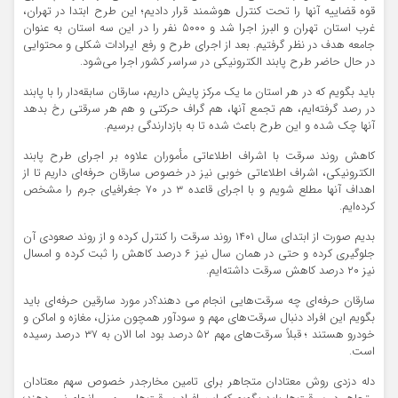
قوه قضاییه آنها را تحت کنترل هوشمند قرار دادیم؛ این طرح ابتدا در تهران،
غرب استان تهران و البرز اجرا شد و ۵۰۰۰ نفر را در این سه استان به عنوان
جامعه هدف در نظر گرفتیم. بعد از اجرای طرح و رفع ایرادات شکلی و محتوایی
در حال حاضر طرح پابند الکترونیکی در سراسر کشور اجرا می‌شود.
باید بگویم که در هر استان ما یک مرکز پایش داریم، سارقان سابقه‌دار را با پابند
در رصد گرفته‌ایم، هم تجمع آنها، هم گراف حرکتی و هم هر سرقتی رخ بدهد
آنها چک شده و این طرح باعث شده تا به بازدارندگی برسیم.
کاهش روند سرقت با اشراف اطلاعاتی مأموران علاوه بر اجرای طرح پابند
الکترونیکی، اشراف اطلاعاتی خوبی نیز در خصوص سارقان حرفه‌ای داریم تا از
اهداف آنها مطلع شویم و با اجرای قاعده ۳ در ۷۰ جغرافیای جرم را مشخص
کرده‌ایم.
بدیم صورت از ابتدای سال ۱۴۰۱ روند سرقت را کنترل کرده و از روند صعودی آن
جلوگیری کرده و حتی در همان سال نیز ۶ درصد کاهش را ثبت کرده و امسال
نیز ۲۰ درصد کاهش سرقت داشته‌ایم.
سارقان حرفه‌ای چه سرقت‌هایی انجام می دهند؟در مورد سارقین حرفه‌ای باید
بگویم این افراد دنبال سرقت‌های مهم و سودآور همچون منزل، مغازه و اماکن و
خودرو هستند ؛ قبلاً سرقت‌های مهم ۵۲ درصد بود اما الان به ۳۷ درصد رسیده
است.
دله دزدی روش معتادان متجاهر برای تامین مخارجدر خصوص سهم معتادان