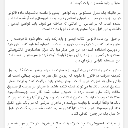
سارقان وارد شده و سرقت کرده اند.
در حالیکه یک منزل مسکونی باید گواهی ایمنی را داشته باشد.یک ماده قانونی
در این زمینه در مجلس شورای اسلامی تایید و به شهرسازی ابلاغ شده اما اجرا
نشده است که بر اساس آن اماکنی که ساخته می‌شوند باید گواهی ایمنی را
داشته و غیر قابل نفوذ سارق باشند که اجرا نشده است.
بر طبق این ماده قانونی، نکات ایمنی و بازدارنده باید انجام شود تا فرصت را از
سارق سلب کند.مورد دیگر نصب دوربین است.ما همواره گفته‌ایم که مالکان باید
از دوربین استفاده کنند؛ در این بین مرکز مها یک مرکز هشدارهای الکترونیکی
است و هر کسی می‌تواند با این مرکز قرارداد ثبت کرده و سیستم را نصب کند،
این سیستم کارآیی ویژه ای دارد.
نقش صندوق امانات در پیشگیری از خسارت به مردم چقدر است؟بگذارید اول
تعریف سرقت در قانون را بگویم که ربودن مال غیر به صورت پنهانی است اما
وقتی مال به صورت عیان است مردم بیشتر باید مراقبت کنند و اینجا نقش
صندوق امانات بانک‌ها می‌تواند کمک کننده باشد.اما سردار، در سرقت از صندوق
امانات بانک ملی اعتماد مردم تا حدودی سلب شد؛ نظر شما چیست؟ببینید
۱۲۰۰ بانک وجود دارند که صندوق امانات دارند و سرقتی از آنها رخ نداده چرا که
بانک‌ها واقعاً الزامات را رعایت می‌کنند در ماجرای سرقتی که در بانک ملی اتفاق
افتاد آن موضوع هم با تلاش کارآگاهان سریع کشف شد و باید گفت در طول
۵۰ سال یک بار چنین اتفاقی افتاد.
از سرقت طلافروشی‌ها چه خبر؟سرقت طلا فروشی‌ها در کشور مهار شده و