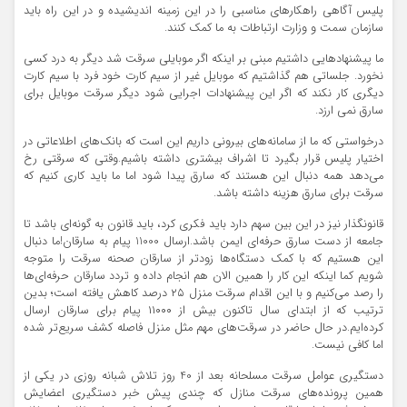
پلیس آگاهی راهکارهای مناسبی را در این زمینه اندیشیده و در این راه باید
سازمان سمت و وزارت ارتباطات به ما کمک کنند.
ما پیشنهادهایی داشتیم مبنی بر اینکه اگر موبایلی سرقت شد دیگر به درد کسی
نخورد. جلساتی هم گذاشتیم که موبایل غیر از سیم کارت خود فرد با سیم کارت
دیگری کار نکند که اگر این پیشنهادات اجرایی شود دیگر سرقت موبایل برای
سارق نمی ارزد.
درخواستی که ما از سامانه‌های بیرونی داریم این است که بانک‌های اطلاعاتی در
اختیار پلیس قرار بگیرد تا اشراف بیشتری داشته باشیم.وقتی که سرقتی رخ
می‌دهد همه دنبال این هستند که سارق پیدا شود اما ما باید کاری کنیم که
سرقت برای سارق هزینه داشته باشد.
قانونگذار نیز در این بین سهم دارد باید فکری کرد، باید قانون به گونه‌ای باشد تا
جامعه از دست سارق حرفه‌ای ایمن باشد.ارسال 11000 پیام به سارقان!ما دنبال
این هستیم که با کمک دستگاه‌ها زودتر از سارقان صحنه سرقت را متوجه
شویم کما اینکه این کار را همین الان هم انجام داده و تردد سارقان حرفه‌ای‌ها
را رصد می‌کنیم و با این اقدام سرقت منزل ۲۵ درصد کاهش یافته است؛ بدین
ترتیب که از ابتدای سال تاکنون بیش از ۱۱۰۰۰ پیام برای سارقان ارسال
کرده‌ایم.در حال حاضر در سرقت‌های مهم مثل منزل فاصله کشف سریع‌تر شده
اما کافی نیست.
دستگیری عوامل سرقت مسلحانه بعد از 40 روز تلاش شبانه روزی در یکی از
همین پرونده‌های سرقت منازل که چندی پیش خبر دستگیری اعضایش