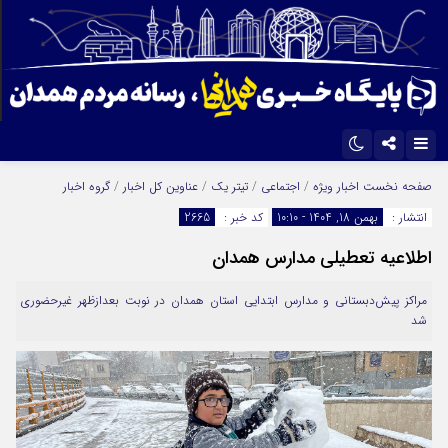
اینستاگرام
تلگرام
صفحه نخست
اخبار ویژه
/
اجتماعی
/
تیتر یک
/
عناوین کل اخبار
/
گروه اخبار
انتشار :
بهمن 18, 1404 - 10:10
کد خبر :
2665
ایتا
آپارات
اطلاعیه تعطیلی مدارس همدان
مراکز پیش‌دبستانی و مدارس ابتدایی استان همدان در نوبت بعدازظهر غیرحضوری
شد