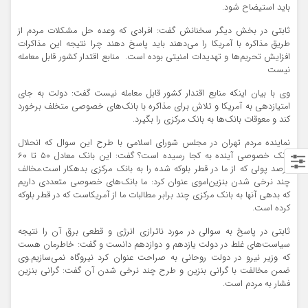
باید استیضاح شود.
ثابتی در بخش دیگر سخنانش گفت: افرادی که وعده حل مشکلات مردم از
طریق مذاکره با آمریکا را می‌دهند باید پاسخ دهند چرا نتیجه این مذاکرات
افزایش تحریم‌ها و تهدیدات امنیتی بوده است. منابع اقتدار کشور قابل معامله
نیست
وی با بیان اینکه منابع اقتدار کشور قابل معامله نیست گفت: دولت به جای
امتیازدهی به آمریکا و تلاش برای مذاکره با بانک‌های خصوصی متخلف برخورد
کند و معوقات بانک‌ها به بانک مرکزی را بگیرد.
نماینده مردم تهران در مجلس شورای اسلامی با طرح این سوال که انحلال
بانک خصوصی آینده به کجا رسیده است؟ گفت: این بانک معادل ۵۰ تا ۶۰
درصد پولی که از ما در قطر بلوکه شده را به بانک مرکزی بدهکار است.مخالف
چند نرخی شدن بنزین‌اموی عنوان کرد: ما بانک‌های خصوصی متعددی داریم
که بدهی آنها به بانک مرکزی چند برابر مطالبات ما از آمریکاست که در قطر بلوکه
کرده است.
ثابتی در پاسخ به سوالی در مورد ناترازی انرژی و قطعی برق آن را نتیجه
سیاست‌های غلط در دولت یازدهم و دوازدهم دانست و گفت: خاطرمان هست
که وزیر نیرو در دولت روحانی به صراحت عنوان کرد نیروگاه نمی‌سازیم.وی
ضمن مخالفت با گرانی بنزین و طرح چند نرخی شدن آن گفت: گرانی بنزین
فشار به مردم است.