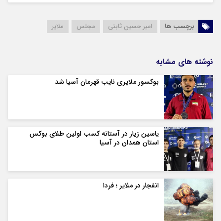
برچسب ها
امیر حسین ثابتی
مجلس
ملایر
نوشته های مشابه
بوکسور ملایری نایب قهرمان آسیا شد
یاسین زیار در آستانه کسب اولین طلای بوکس
استان همدان در آسیا
انفجار در ملایر ؛ فردا