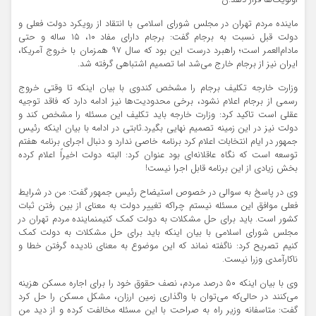
ماینده مردم تهران در مجلس شورای اسلامی با انتقاد از رویکرد دولت فعلی و
دولت قبل نسبت به برجام گفت: برجام دارای مفاد ۱۰، ۱۵ ساله و حتی
مادام‌العمر است؛ راهبرد درست این بود که سال ۹۷ همزمان با خروج آمریکا،
ایران نیز از برجام خارج می‌شد اما تصمیم اشتباهی گرفته شد.
وزارت خارجه تکلیف برجام را مشخص کندوی با بیان اینکه تا وقتی خروج
رسمی از برجام اعلام نشود، برخی محدودیت‌ها نیز ادامه دارد که فاقد توجیه
عقلی است تاکید کرد: وزارت خارجه باید تکلیف این مسئله را مشخص کند و
دولت نیز در این زمینه تصمیم نهایی بگیرد.ثابتی در ادامه با بیان اینکه رئیس
جمهور در ایام انتخابات اعلام کرد برنامه خاصی ندارد و دنبال اجرای برنامه هفتم
توسعه است که نگاه عاقلانه‌ای بود عنوان کرد: البته دولت اخیراً اعلام کرده
بخش زیادی از این برنامه قابل اجرا نیست!
وی در پاسخ به سوالی در خصوص استیضاح رئیس جمهور گفت: من در شرایط
فعلی موافق این مسئله نیستم چراکه تغییر دولت به معنای از بین رفتن ثبات
کشور است. باید برای حل مشکلات به دولت کمک کنیمنماینده مردم تهران در
مجلس شورای اسلامی با بیان اینکه باید برای حل مشکلات به دولت کمک
کنیم تصریح کرد: ناگفته نماند که این موضوع به معنای نادیده گرفتن خطا و
ناکارآمدی وزرا نیست.
وی با بیان اینکه ۵۰ درصد مردم، نصف حقوق خود را برای اجاره مسکن هزینه
می‌کنند در حالی‌که می‌توان با واگذاری زمین ارزان، مشکل مسکن را حل کرد
گفت: متاسفانه وزیر راه به صراحت با این مسئله مخالفت کرده و از دید من