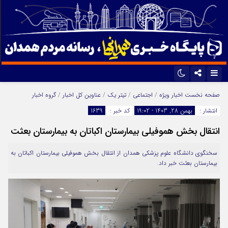
اینستاگرام
تلگرام
صفحه نخست
اخبار ویژه
/
اجتماعی
/
تیتر یک
/
عناوین کل اخبار
/
گروه اخبار
انتشار :
بهمن 28, 1403 - 19:02
کد خبر :
1639
ایتا
آپارات
انتقال بخش هموفیلی بیمارستان اکباتان به بیمارستان بعثت
سخنگوی دانشگاه علوم پزشکی همدان از انتقال بخش هموفیلی بیمارستان اکباتان به
بیمارستان بعثت خبر داد.