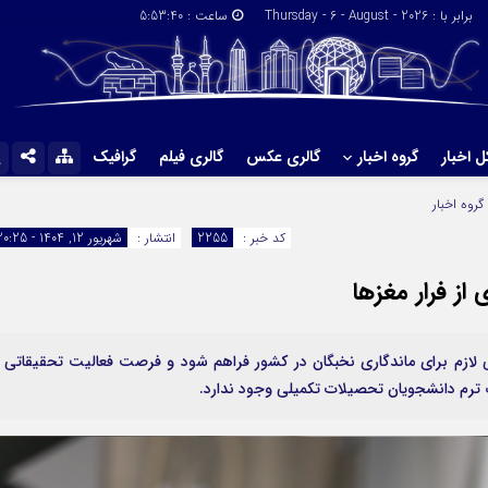
برابر با : Thursday - 6 - August - 2026
ساعت :
5:53:41
ل اخبار
گروه اخبار
گالری عکس
گالری فیلم
گرافیک
پیوندها
گروه اخبار
گروه اخبار
کد خبر :
2255
انتشار :
شهریور 12, 1404 - 20:25
از فرار مغزها
می لازم برای ماندگاری نخبگان در کشور فراهم شود و فرصت فعالیت تحقیقاتی 
ف ترم دانشجویان تحصیلات تکمیلی وجود ندارد.