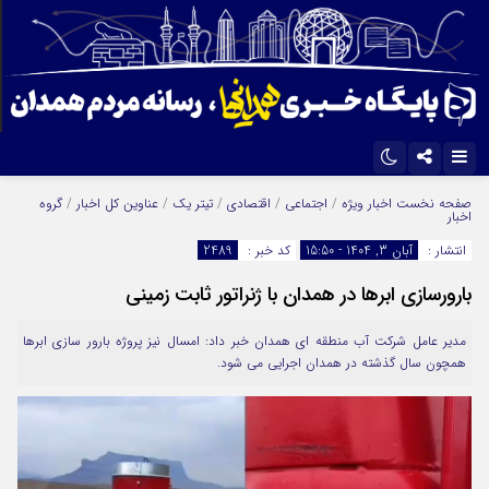
اینستاگرام
تلگرام
صفحه نخست
اخبار ویژه
/
اجتماعی
/
اقتصادی
/
تیتر یک
/
عناوین کل اخبار
/
گروه
اخبار
ایتا
آپارات
انتشار :
آبان 3, 1404 - 15:50
کد خبر :
2489
بارورسازی ابرها در همدان با ژنراتور ثابت زمینی
مدیر عامل شرکت آب منطقه ای همدان خبر داد: امسال نیز پروژه بارور سازی ابرها
همچون سال گذشته در همدان اجرایی می شود.