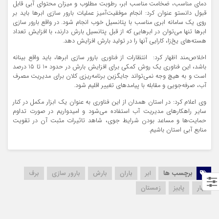
دمای مناسب، ضخامت مناسب ابر، رطوبت مطلوب و میزان محتوای آبی قابل
قبول دانستو عنوان کرد: انجام موفقیت‌آمیز عملیات بارور سازی ابرها باید بر
روی یک سامانه ابری مناسب با پتانسیل خوب انجام شود. در واقع بارور سازی
ابرها تنها می‌توان در ابرهایی که از قبل پتانسیل بارش دارند، با افزایش تعداد
هسته‌های یخ‌زا، کارایی آنها را در تولید بارش افزایش دهد.
اخلاص‌مند اظهار کرد: انتظارات از فناوری بارور سازی ابرها، باید واقع‌ بینانه
باشد، این فناوری یک روش کمکی برای افزایش بارش در حدود 10 تا 15 درصد
است و به هیچ وجه نمی‌تواند جایگزین برنامه‌ریزی کلان برای مدیریت مصرف
آب، صرفه‌جویی و مقابله با پیامدهای تغییر اقلیم شود.
وی اعلام کرد: در استان همدان از این فناوری به عنوان یک ابزار مکمل در کنار
سایر راهکارهای مدیریت آب استفاده می‌شود و امیدواریم در صورت تداوم
حمایت‌ها و مساعد بودن شرایط جوی، شاهد تاثیرات مثبت آن در تقویت
منابع آبی استان باشیم.
برچسب ها
ابر
باران
بارش
بارور سازی
برف
بهار
پاییز
زمستان