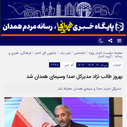
اینستاگرام
تلگرام
صفحه نخست
اخبار ویژه
/
اجتماعی
/
تیتر یک
/
عناوین کل اخبار
/
فرهنگی، هنری و
رسانه
/
گروه اخبار
ایتا
آپارات
انتشار :
مرداد 19, 1404 - 16:12
کد خبر :
2348
بهروز طالب نژاد مدیرکل صدا وسیمای همدان شد
مدیرکل جدید صدا و سیمای همدان معارفه شد.