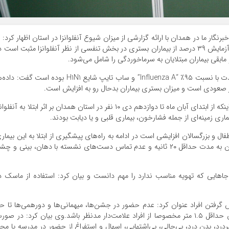
گار ما در همدان با ارائه گزارشی از میزان شیوع آنفلوانزا در استان اظهار کرد: ب
مبنای داده‌های آزمایشگاه مرجع معاونت بهداشتی نمونه آزمایش ۳۹ درصد از بیماران بستری در بخش‌ تنفسی از نظر آنفلوانزا مثبت است 
مابقی بیماران مبتلایان به سرماخوردگی را شامل می‌شود.
وی با تاکید بر اینکه گونه غالب ویروس آنفلوانزا در این مدت با نسبت ۹۵٪ “Influenza A” و ساب تایپ شایع H1N1 بوده است گفت: 
ز صعودی است و میزان بستری بیماران بدحال رو به افزایش است.
معاون بهداشتی دانشگاه علوم پزشکی همدان با اشاره به اینکه از ابتدای آبان ماه تا دوازدهم دی ۱۰ نفر در استان همدان بر اثر ابتلا به آنفل
ماری زمینه‌ای از جمله فشارخون، بیماری قلبی و یا دیابت بودند.
فال و بزرگسالان افزایشی است در ادامه به راه‌های پیشگیری از ابتلا به این بیمار
شاره کرد و گفت: شستشوی مکرر دست‌ها با آب و صابون به مدت حداقل ۲۰ ثانیه و عدم تماس دست‌های نشسته با دهان، بینی و چ
اهایی که تهویه مناسب ندارد را مهم دانست و بیان کرد: استفاده از ماسک د
‌ گرفتن افراد عنوان کرد: عدم حضور در جشن‌ها، میهمانی‌ها و دورهمی‌ها تا ح
امکان و در صورت حضور رعایت فاصله اجتماعی به میزان حداقل ۱.۵ متر مخصوصا از افراد علامت‌دار مدنظر باشد.وی بیان کرد: در صو
رد، بدن درد، بی‌حالی، بی‌اشتهایی، اسهال و استفراغ از حضور در مدرسه یا مح