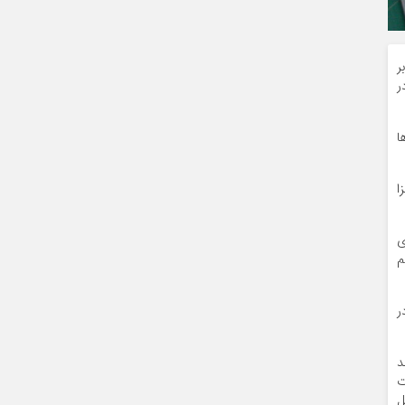
ر
در
داده‌ها
وانزا
ی
شم
ر
د
رت
ل