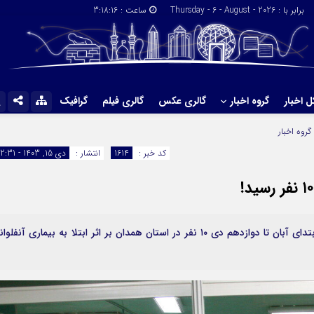
برابر با : Thursday - 6 - August - 2026
ساعت :
3:18:17
ل اخبار
گروه اخبار
گالری عکس
گالری فیلم
گرافیک
پیوندها
گروه اخبار
گروه اخبار
کد خبر :
1614
انتشار :
دی 15, 1403 - 12:31
معاون بهداشتی دانشگاه علوم پزشکی همدان گفت: از ابتدای آبان تا دوازدهم دی ۱۰ نفر در استان همدان بر اثر ابتلا به بیماری آنفلوا