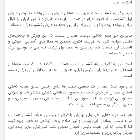
افکنده است.
باید بپذیریم کشتی محبوب‌ترین رشته‌های ورزشی ایرانی‌ها و به نوعی ورزش
اول کشورمان، از قدیم الایام در همدان پایتخت تاریخ و تمدن ایران با اقبال
زیادی مواجه بوده و قهرمانان زیادی از این خطه به ورزش کشور معرفی شده‌اند.
بنابراین حق مردم کشتی دوست همدان نیست که این ورزش با چالش‌های
متعدد مواجه شود به طوریکه اکنون رسیدن به مدال‌های آسیایی، جهانی و
المپیک آرزو نیست بلکه پیوستن به صف اول ترکیب تیم ملی به رویایی بزرگ
تبدیل شده است.
امروز نیز بلاتکلیفی یقه کشتی استان همدان را گرفته و با گذشت ماه‌ها از
استعفای حمیدرضا یاری رئیس قبلی، همچنان مجمع انتخاباتی آن برگزار نشده
است.
با وجود اینکه بعد از خداحافظی حمیدرضا یاری رئیس سابق هیات کشتی
استان همدان فراخوان ثبت نام مجمع انتخاباتی کشتی منتشر شد و نفراتی
نام نویسی کردند، اما تا به امروز این هیأت در بلاتکلیفی محض به سر می‌برد و
خبری از برگزاری مجمع انتخاباتی نیست.
هر چند در ماه‌های اخیر ولی بهاریان با قبول سرپرستی هیأت کشتی همدان،
در به آرامش رساندن این ورزش و نیز اصلاح برخی نواقص به خوبی ورود کرده
اما تا زمانی که این هیأت رئیس خود را معرفی نکند، نمی‌توان برای آینده این
ورزش برنامه‌ریزی و تصمیم‌سازی کرد.