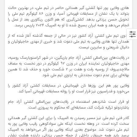
هادی وفایی پور تنها کشتی گیر همدانی حاضر در تیم ملی، در بهترین حالت
بتواند با یک نشان از مسابقات قهرمانی آسیا، و وزن ۸۶ کیلوگرم تیم ملی را
تحویل حسن یزدانی بدهد. کشتی‌گیری که هم اکنون ریکاوری بعد از عمل را
انجام می‌دهد و همه ایران بسیج شده تا او به المپیک ۲۰۲۴ پاریس برسد.
اردوی تیم ملی کشتی آزاد کشور نیز در حالی از جمعه گذشته آغاز شده که از
همدان تنها هادی وفایی به تیم ملی دعوت شد و خبری از مهدی حاجیلوئیان و
دانیال شریعتی و سایرین نیست.
در رقابت‌های بین‌المللی کشتی آزاد جام یاریگین، در شهر کراسنویارسک روسیه،
مهدی حاجیلوئیان نماینده ایران در وزن ۹۲ کیلوگرم در دور نخست به مصاف
مالاچدبیروف از روسیه رفت و هفت بر ۲ شکست خورد و حذف شد تا همین
بهانه‌ای برای عدم دعوت مجددش به اردوی تیم ملی شود.
وفایی پور هم این روزها نان قهرمانیش در مسابقات کشتی آزاد کشور را
می‌خورد و فدراسیون نیز قرار است او را روانه مسابقات قهرمانی آسیا کند.
او قرار است شانزدهم اسفندماه در رقابت‌های بین‌المللی کشتی آزاد جام
یاشاردوغو ترکیه شرکت کند، مسابقه‌ای که محکوم به پیروزی است.
کادر فنی تیم ملی نیز مسیر رسیدن به المپیک را برای این کشتی گیر همدانی
سخت کرده است. در وهله نخست اینکه علی سوادکوهی رقیب وفایی پور به
تیم ملی دعوت شد. موضوع بعدی اینکه وفایی پور اگر می‌خواهد به المپیک
برسد باید همه حریفان داخلی از جمله حسن یزدانی دارنده هشت نشان