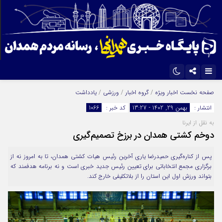
اینستاگرام
تلگرام
صفحه نخست
اخبار ویژه
/
گروه اخبار
/
ورزشی
/
یادداشت
انتشار :
بهمن 29, 1402 - 13:27
کد خبر :
1066
ایتا
آپارات
به نقل از ایرنا
دوخم کشتی همدان در برزخ تصمیم‌گیری
پس از کناره‌گیری حمیدرضا یاری آخرین رئیس هیات کشتی همدان، تا به امروز نه از
برگزاری مجمع انتخاباتی برای تعیین رئیس جدید خبری است و نه برنامه هدفمند که
بتواند ورزش اول این استان را از بلاتکلیفی خارج کند.