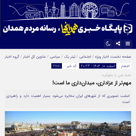
اینستاگرام
تلگرام
صفحه نخست
اخبار ویژه
/
اجتماعی
/
تیتر یک
/
سیاسی
/
عناوین کل اخبار
/
گروه اخبار
انتشار :
اسفند 10, 1404 - 20:23
کد خبر :
2781
ایتا
آپارات
حتما متن را بخوانید؛
مهم‌تر از عزاداری، میدان‌داری ما است!
امشب تصویری که از شهرهای ایران مخابره می‌شود بسیار اهمیت دارد و راهبردی
است.