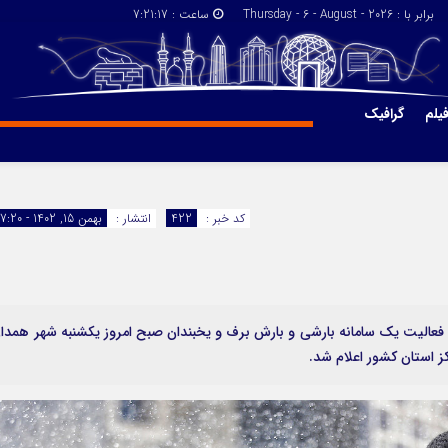
برابر با : Thursday - 6 - August - 2026
ساعت :
7:21:17
یلم
گرافیک
پیوندها
گروه اخبار
کد خبر :
422
انتشار :
بهمن 15, 1402 - 17:20
فعالیت یک سامانه بارشی و بارش برف و یخبندان صبح امروز یکشنبه شهر همدا