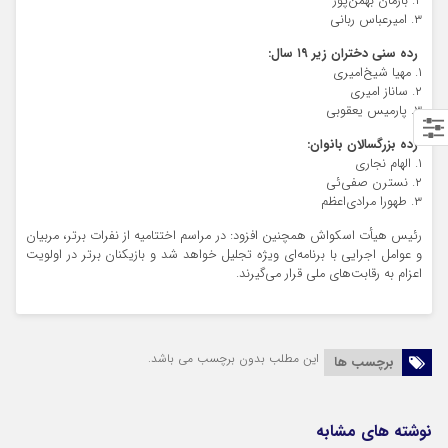
۲. بارمان بهمن‌پور
۳. امیرعباس ربانی
رده سنی دختران زیر ۱۹ سال:
۱. مهیا شیخ‌امیری
۲. ساناز امیری
۳. پارمیس یعقوبی
رده بزرگسالان بانوان:
۱. الهام نجاری
۲. نسترن صفی‌ئی
۳. طهورا مرادی‌اعظم
رئیس هیأت اسکواش همچنین افزود: در مراسم اختتامیه از نفرات برتر، مربیان
و عوامل اجرایی با برنامه‌ای ویژه تجلیل خواهد شد و بازیکنان برتر در اولویت
اعزام به رقابت‌های ملی قرار می‌گیرند.
این مطلب بدون برچسب می باشد.
برچسب ها
نوشته های مشابه