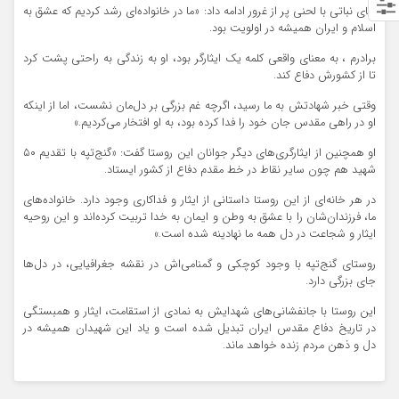
آقای نباتی با لحنی پر از غرور ادامه داد: «ما در خانواده‌ای رشد کردیم که عشق به
اسلام و ایران همیشه در اولویت بود.
برادرم ، به معنای واقعی کلمه یک ایثارگر بود، او به زندگی به راحتی پشت کرد
تا از کشورش دفاع کند.
وقتی خبر شهادتش به ما رسید، اگرچه غم بزرگی بر دل‌مان نشست، اما از اینکه
او در راهی مقدس جان خود را فدا کرده بود، به او افتخار می‌کردیم.»
او همچنین از ایثارگری‌های دیگر جوانان این روستا گفت: «گنج‌تپه با تقدیم ۵۰
شهید هم چون سایر نقاط در خط مقدم دفاع از کشور ایستاد.
در هر خانه‌ای از این روستا داستانی از ایثار و فداکاری وجود دارد. خانواده‌های
ما، فرزندان‌شان را با عشق به وطن و ایمان به خدا تربیت کرده‌اند و این روحیه
ایثار و شجاعت در دل همه ما نهادینه شده است.»
روستای گنج‌تپه با وجود کوچکی و گمنامی‌اش در نقشه جغرافیایی، در دل‌ها
جای بزرگی دارد.
این روستا با جانفشانی‌های شهدایش به نمادی از استقامت، ایثار و همبستگی
در تاریخ دفاع مقدس ایران تبدیل شده است و یاد این شهیدان همیشه در
دل و ذهن مردم زنده خواهد ماند.