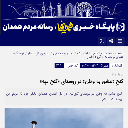
اینستاگرام
تلگرام
صفحه نخست
اجتماعی
/
تیتر یک
/
دینی و مذهبی
/
عناوین کل اخبار
/
فرهنگی،
هنری و رسانه
/
گروه اخبار
ایتا
آپارات
انتشار :
مهر 5, 1403 - 10:20
کد خبر :
1341
روایتی از
گنجِ «عشق به وطن» در روستای «گنج تپه»
گنج عشق به وطن در روستای گنج‌تپه، در دل استان همدان دلیلی بود تا مردم این
روستا گپ بزنم.