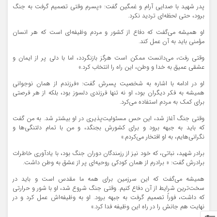
پدر شهید با صدایی آرام و غمگین گفت: «پسرم وقتی تصمیم گرفت به جنگ
برود، حتی لحظه‌ای تردید نکرد.
او همیشه می‌گفت که دفاع از کشور و مردم وظیفه‌ای است که هر انسان
مؤمنی باید به آن عمل کند.
وقتی رفت، می‌دانست ممکن است هرگز بازنگردد، اما با دلی پر از ایمان و
عشقی عمیق به خدا و وطن، این راه را انتخاب کرد.»
او در ادامه با اشاره به شخصیت پسرش گفت: «فرزندم از همان نوجوانی
همیشه به فکر دیگران بود، او نه تنها فرزندی دلسوز بود، بلکه از هر فرصتی
برای کمک به مردم استفاده می‌کرد.
وقتی جنگ آغاز شد، این حس مسئولیت‌پذیری در او بیشتر شد. به من گفت
که باید به جبهه برود و برای کشورش بجنگد، و من با تمام دلتنگی‌ها و
نگرانی‌هایم، به او افتخار می‌کردم.»
برادر شهید، نباتی، که خود نیز از رزمندگان دوران جنگ بود، با یادآوری خاطرات
برادرش گفت: « برادرم از همان کودکی روحیه‌ای پر از عشق به وطن داشت.
همیشه می‌گفت که این سرزمین برای همه ما مقدس است و باید در
سخت‌ترین شرایط از آن دفاع کنیم. وقتی جنگ شروع شد، او با شور و حرارتی
که داشت، فوراً تصمیم گرفت به جبهه برود. او به وظیفه‌اش عمل کرد و در
نهایت هم جانش را در راه این وظیفه فدا کرد.»