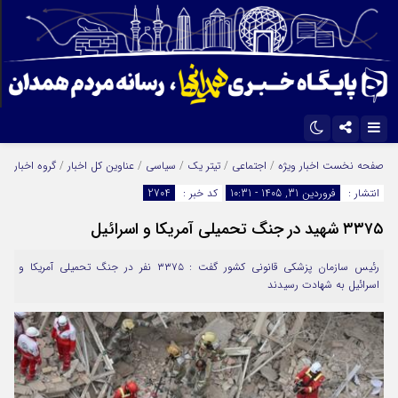
اینستاگرام
تلگرام
صفحه نخست
اخبار ویژه
/
اجتماعی
/
تیتر یک
/
سیاسی
/
عناوین کل اخبار
/
گروه اخبار
انتشار :
فروردین 31, 1405 - 10:31
کد خبر :
2704
ایتا
آپارات
۳۳۷۵ شهید در جنگ تحمیلی آمریکا و اسرائیل
رئیس سازمان پزشکی قانونی کشور گفت : ۳۳۷۵ نفر در جنگ تحمیلی آمریکا و
اسرائیل به شهادت رسیدند