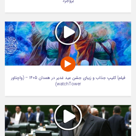
بروجرد
فیلم| کلیپ جذاب و زیبای جشن عید غدیر در همدان 1405 – (واچتاور
watchTower)