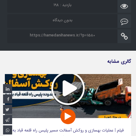
بازدید : 198
بدون دیدگاه
https://hamedanihanews.ir/?p=1580
گالری مشابه
فیلم | عملیات بهسازی و روکش آسفالت مسیر پلیس راه قلعه قباد به